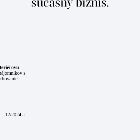
súčasný biznis.
teriérovú
 nájomníkov s
achovanie
 – 12/2024 a