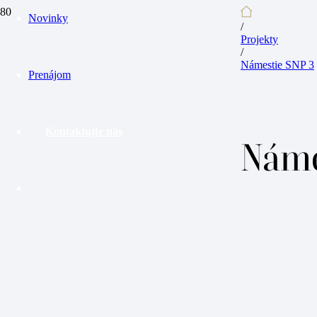
Novinky
/
Projekty
/
Námestie SNP 3
Prenájom
Kontaktujte nás
Náme