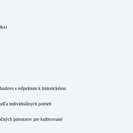
tka)
budove s rešpektom k historickému
dľa individuálnych potrieb
očných priestorov pre kultivované