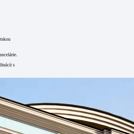
stskou
ncelárie.
inácii s