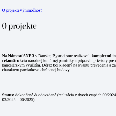
O projekte
Výnimočnosť
O projekte
Na
Námestí SNP 3
v Banskej Bystrici sme realizovali
komplexnú in
rekonštrukciu
národnej kultúrnej pamiatky a pripravili priestory pre
kancelárskym využitím. Dôraz bol kladený na kvalitu prevedenia a z
charakteru pamiatkovo chránenej budovy.
Status:
dokončené & odovzdané (realizácia v dvoch etapách 09/2024
03/2025 – 06/2025)