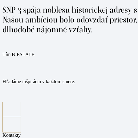
SNP 3 spája noblesu historickej adresy
Našou ambíciou bolo odovzdať priestor, 
dlhodobé nájomné vzťahy.
Tím B-ESTATE
Hľadáme inšpiráciu v každom smere.
Kontakty