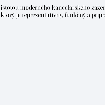
 s istotou moderného kancelárskeho záze
ktorý je reprezentatívny, funkčný a prip