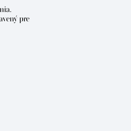
mia.
ravený pre